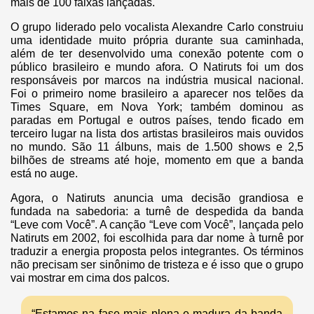
mais de 100 faixas lançadas.
O grupo liderado pelo vocalista Alexandre Carlo construiu
uma identidade muito própria durante sua caminhada,
além de ter desenvolvido uma conexão potente com o
público brasileiro e mundo afora. O Natiruts foi um dos
responsáveis por marcos na indústria musical nacional.
Foi o primeiro nome brasileiro a aparecer nos telões da
Times Square, em Nova York; também dominou as
paradas em Portugal e outros países, tendo ficado em
terceiro lugar na lista dos artistas brasileiros mais ouvidos
no mundo. São 11 álbuns, mais de 1.500 shows e 2,5
bilhões de streams até hoje, momento em que a banda
está no auge.
Agora, o Natiruts anuncia uma decisão grandiosa e
fundada na sabedoria: a turnê de despedida da banda
“Leve com Você”. A canção “Leve com Você”, lançada pelo
Natiruts em 2002, foi escolhida para dar nome à turnê por
traduzir a energia proposta pelos integrantes. Os términos
não precisam ser sinônimo de tristeza e é isso que o grupo
vai mostrar em cima dos palcos.
“Estamos na fase mais plena e madura da banda