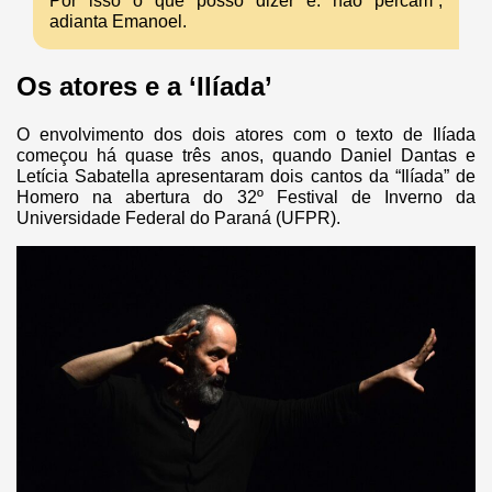
Por isso o que posso dizer é: não percam”,
adianta Emanoel.
Os atores e a ‘Ilíada’
O envolvimento dos dois atores com o texto de Ilíada
começou há quase três anos, quando Daniel Dantas e
Letícia Sabatella apresentaram dois cantos da “Ilíada” de
Homero na abertura do 32º Festival de Inverno da
Universidade Federal do Paraná (UFPR).