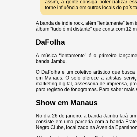
assim, a gente consiga potencializar es
torne influência em outros locais do país 
A banda de indie rock, além “lentamente” tem
álbum “tudo é mt distante” que conta com 12 m
DaFolha
A música “lentamente” é o primeiro lançame
banda Jambu.
O DaFolha é um coletivo artístico que busca 
em Manaus. O selo oferece a artistas serviço
marketing digital, assessoria de imprensa, p
para registro de fonogramas. Para saber mais 
Show em Manaus
No dia 26 de janeiro, a banda Jambu fará u
consiste em uma parceria com a banda Fratern
Negro Clube, localizado na Avenida Epamino