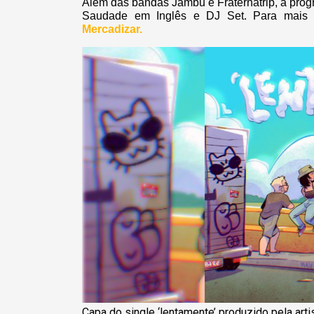
Além das bandas Jambu e Fraternatrip, a pro
Saudade em Inglês e DJ Set. Para mais 
Mercadizar.
Capa do single ‘lentamente’ produzido pela ar