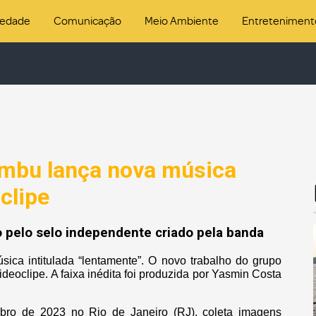
iedade
Comunicação
Meio Ambiente
Entreteniment
ambu lança nova música
clipe
o pelo selo independente criado pela banda
ica intitulada “lentamente”. O novo trabalho do grupo
oclipe. A faixa inédita foi produzida por Yasmin Costa
bro de 2023 no Rio de Janeiro (RJ), coleta imagens