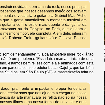
nstruir novidades em cima do rock, nosso principal
a. Percebemos que nossos desenhos melódicos soavam
omenta o vocalista e guitarrista Gabriel Mar. “Acho
em que a gente materializou o momento musical em
 guitarra com o estilo mais quente e dançante da
o Amazonas ou do Calypso, no Pará, que ajudam a
 ao mesmo tempo”, ele completa. Além dele, integram
sta), Roberto Freire (guitarrista) e Gustavo Pessoa
som de “lentamente” fuja da atmosfera indie rock já tão
o não é um problema. “Essa faixa marca o início de uma
ritmo, estamos bem felizes com ela e animados com esta
ela em parceria com o produtor Lucas Cajuhy, que também
se Studios, em São Paulo (SP), e masterização feita no
 daqui pra frente é impactar e propor tendências
tar e recriar sons que nos ajudem a chegar na nossa
otência da arte manauara se reflita não só na nossa
nossos filmes e na nossa forma de se vestir e que,