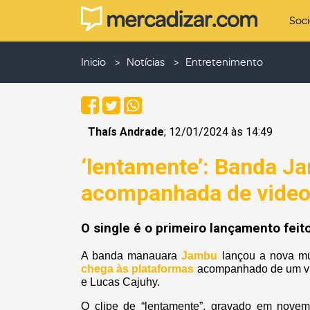
Soc
Inicio
Notícias
Entretenimento
Thaís Andrade
; 12/01/2024 às 14:49
‘lentamente’: Banda J
acompanhada de video
O single é o primeiro lançamento feit
A banda manauara
Jambu
lançou a nova mús
chega às plataformas
acompanhado de um vide
e Lucas Cajuhy.
O clipe de “lentamente”, gravado em novem