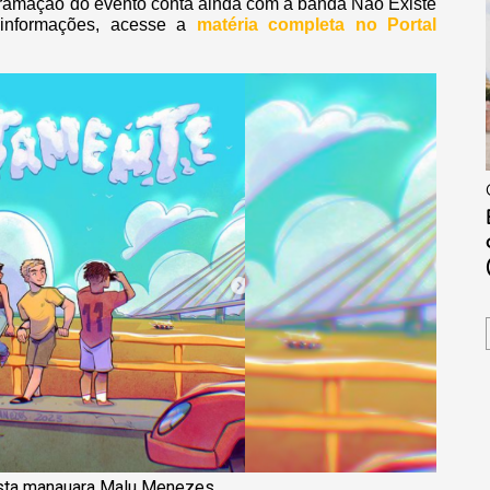
gramação do evento conta ainda com a banda Não Existe
informações, acesse a
matéria completa no Portal
tista manauara Malu Menezes