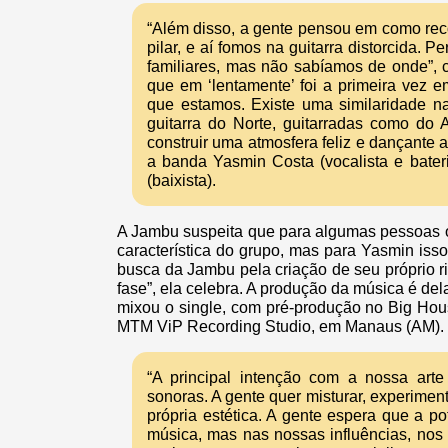
“Além disso, a gente pensou em como reco
pilar, e aí fomos na guitarra distorcid
familiares, mas não sabíamos de onde”, c
que em ‘lentamente’ foi a primeira vez 
que estamos. Existe uma similaridade na
guitarra do Norte, guitarradas como d
construir uma atmosfera feliz e dançante
a banda Yasmin Costa (vocalista e bateri
(baixista).
A Jambu suspeita que para algumas pessoas o 
característica do grupo, mas para Yasmin iss
busca da Jambu pela criação de seu próprio 
fase”, ela celebra. A produção da música é d
mixou o single, com pré-produção no Big Hou
MTM ViP Recording Studio, em Manaus (AM).
“A principal intenção com a nossa arte
sonoras. A gente quer misturar, experimen
própria estética. A gente espera que a p
música, mas nas nossas influências, nos 