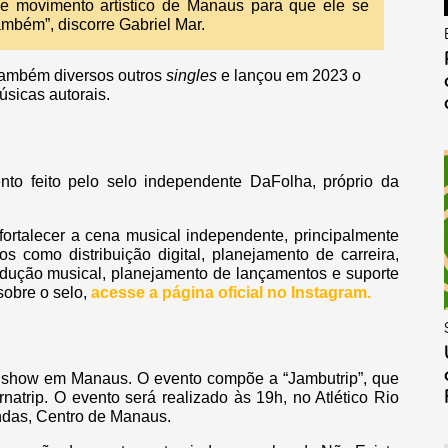
se movimento artístico de Manaus para que ele se
também”, discorre Gabriel Mar.
 também diversos outros
singles
e lançou em 2023 o
úsicas autorais.
nto feito pelo selo independente DaFolha, próprio da
fortalecer a cena musical independente, principalmente
s como distribuição digital, planejamento de carreira,
rodução musical, planejamento de lançamentos e suporte
sobre o selo,
acesse a página oficial no Instagram.
m show em Manaus. O evento compõe a “Jambutrip”, que
atrip. O evento será realizado às 19h, no Atlético Rio
ndas, Centro de Manaus.