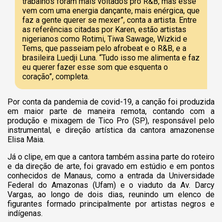
trabalhos foram mais voltados pro R&B, mas esse
vem com uma energia dançante, mais enérgica, que
faz a gente querer se mexer”, conta a artista. Entre
as referências citadas por Karen, estão artistas
nigerianos como Rotimi, Tiwa Sawage, Wizkid e
Tems, que passeiam pelo afrobeat e o R&B, e a
brasileira Luedji Luna. “Tudo isso me alimenta e faz
eu querer fazer esse som que esquenta o
coração”, completa.
Por conta da pandemia de covid-19, a canção foi produzida
em maior parte de maneira remota, contando com a
produção e mixagem de Tico Pro (SP), responsável pelo
instrumental, e direção artística da cantora amazonense
Elisa Maia.
Já o clipe, em que a cantora também assina parte do roteiro
e da direção de arte, foi gravado em estúdio e em pontos
conhecidos de Manaus, como a entrada da Universidade
Federal do Amazonas (Ufam) e o viaduto da Av. Darcy
Vargas, ao longo de dois dias, reunindo um elenco de
figurantes formado principalmente por artistas negros e
indígenas.