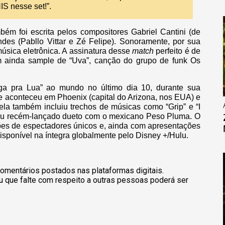
IS nesse set!”.
bém foi escrita pelos compositores Gabriel Cantini (de
es (Pabllo Vittar e Zé Felipe). Sonoramente, por sua
música eletrônica. A assinatura desse
match
perfeito é de
ainda sample de “Uva”, canção do grupo de funk Os
oga pra Lua” ao mundo no último dia 10, durante sua
ue aconteceu em Phoenix (capital do Arizona, nos EUA) e
 ela também incluiu trechos de músicas como “Grip” e “I
eu recém-lançado dueto com o mexicano Peso Pluma. O
hões de espectadores únicos e, ainda com apresentações
disponível na íntegra globalmente pelo Disney +/Hulu.
omentários postados nas plataformas digitais.
u que falte com respeito a outras pessoas poderá ser