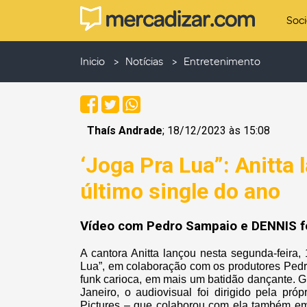
Soc
Inicio
Notícias
Entretenimento
Thaís Andrade
; 18/12/2023 às 15:08
‘Joga Pra Lua”: Anitta 
último single do ano
Vídeo com Pedro Sampaio e DENNIS fo
A cantora Anitta lançou nesta segunda-feira, 
Lua”, em colaboração com os produtores Ped
funk carioca, em mais um batidão dançante. G
Janeiro, o audiovisual foi dirigido pela pró
Pictures – que colaborou com ela também em 