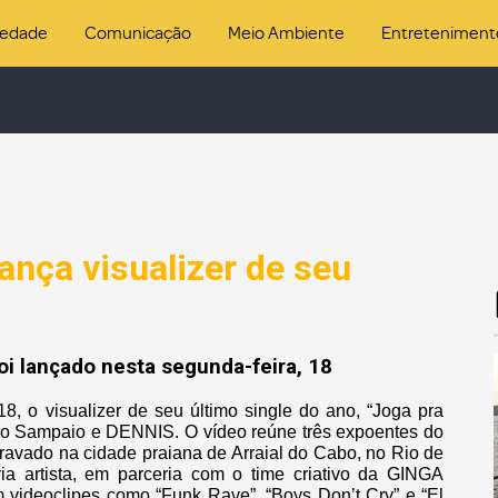
iedade
Comunicação
Meio Ambiente
Entreteniment
lança visualizer de seu
i lançado nesta segunda-feira, 18
18, o visualizer de seu último single do ano, “Joga pra
ro Sampaio e DENNIS. O vídeo reúne três expoentes do
ravado na cidade praiana de Arraial do Cabo, no Rio de
pria artista, em parceria com o time criativo da GINGA
videoclipes como “Funk Rave”, “Boys Don’t Cry” e “El