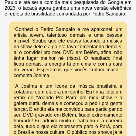
Paulo e até ser a comida mais pesquisada do Google em
2023, o tacacá agora ganhou uma nova versão eletrônica
e repleta de brasilidade comandada por Pedro Sampaio.
“Conheci o Pedro Sampaio e me apaixonei; um
artista jovem, talentoso demais e uma pessoa
incrível. Soube que ele estava tocando a música
no show dele e a galera tava comentando demais;
aí o convidei pro meu DVD em Belém, afinal não
tinha lugar melhor né (risos). O resultado final
ficou demais, a energia lá em cima e com a cara
do verão. Esperamos que vocês curtam muito!”,
comenta Joelma.
“A Joelma é um ícone da música brasileira e
colaborar com ela era um sonho! Eu tinha feito um
remix de ‘Voando Pro Pará’ pro meu show e a
galera curtiu demais e começou a pedir pra gente
lançar. E então ela me convidou para participar do
seu DVD gravado em Belém, fiquei extremamente
honrado! Eu admiro muito o trabalho e a carreira
dela, tudo o que ela representa para o Pará, para
o Brasil e nossa cultura. O público nos shows já tá