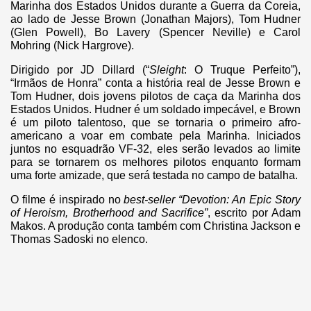
Marinha dos Estados Unidos durante a Guerra da Coreia,
ao lado de Jesse Brown (Jonathan Majors), Tom Hudner
(Glen Powell), Bo Lavery (Spencer Neville) e Carol
Mohring (Nick Hargrove).
Dirigido por JD Dillard (“
Sleight
: O Truque Perfeito”),
“
Irmãos de Honra
” conta a história real de Jesse Brown e
Tom Hudner, dois jovens pilotos de caça da Marinha dos
Estados Unidos. Hudner é um soldado impecável, e Brown
é um piloto talentoso, que se tornaria o primeiro afro-
americano a voar em combate pela Marinha. Iniciados
juntos no esquadrão VF-32, eles serão levados ao limite
para se tornarem os melhores pilotos enquanto formam
uma forte amizade, que será testada no campo de batalha.
O filme
é inspirado no
best-seller
“Devotion: An Epic Story
of Heroism, Brotherhood and Sacrifice”
, escrito por Adam
Makos. A produção conta também com Christina Jackson e
Thomas Sadoski no elenco.