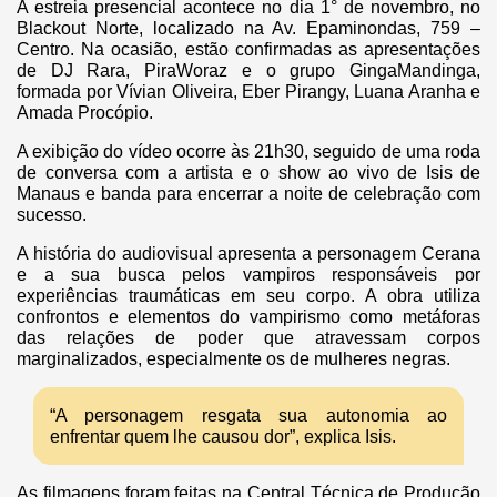
A estreia presencial acontece no dia 1° de novembro, no
Blackout Norte, localizado na Av. Epaminondas, 759 –
Centro. Na ocasião, estão confirmadas as apresentações
de DJ Rara, PiraWoraz e o grupo GingaMandinga,
formada por Vívian Oliveira, Eber Pirangy, Luana Aranha e
Amada Procópio.
A exibição do vídeo ocorre às 21h30, seguido de uma roda
de conversa com a artista e o show ao vivo de Isis de
Manaus e banda para encerrar a noite de celebração com
sucesso.
A história do audiovisual apresenta a personagem Cerana
e a sua busca pelos vampiros responsáveis por
experiências traumáticas em seu corpo. A obra utiliza
confrontos e elementos do vampirismo como metáforas
das relações de poder que atravessam corpos
marginalizados, especialmente os de mulheres negras.
“A personagem resgata sua autonomia ao
enfrentar quem lhe causou dor”, explica Isis.
As filmagens foram feitas na Central Técnica de Produção