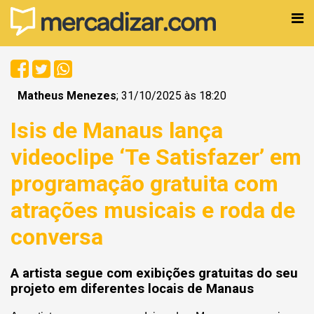
Matheus Menezes
; 31/10/2025 às 18:20
Isis de Manaus lança
videoclipe ‘Te Satisfazer’ em
programação gratuita com
atrações musicais e roda de
conversa
A artista segue com exibições gratuitas do seu
projeto em diferentes locais de Manaus