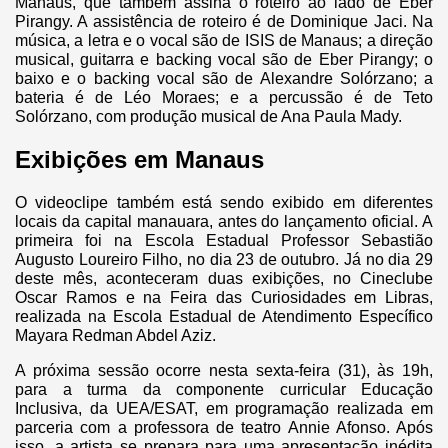
Manaus, que também assina o roteiro ao lado de Eber
Pirangy. A assistência de roteiro é de Dominique Jaci. Na
música, a letra e o vocal são de ISIS de Manaus; a direção
musical, guitarra e backing vocal são de Eber Pirangy; o
baixo e o backing vocal são de Alexandre Solórzano; a
bateria é de Léo Moraes; e a percussão é de Teto
Solórzano, com produção musical de Ana Paula Mady.
Exibições em Manaus
O videoclipe também está sendo exibido em diferentes
locais da capital manauara, antes do lançamento oficial. A
primeira foi na Escola Estadual Professor Sebastião
Augusto Loureiro Filho, no dia 23 de outubro. Já no dia 29
deste mês, aconteceram duas exibições, no Cineclube
Oscar Ramos e na Feira das Curiosidades em Libras,
realizada na Escola Estadual de Atendimento Específico
Mayara Redman Abdel Aziz.
A próxima sessão ocorre nesta sexta-feira (31), às 19h,
para a turma da componente curricular Educação
Inclusiva, da UEA/ESAT, em programação realizada em
parceria com a professora de teatro Annie Afonso. Após
isso, a artista se prepara para uma apresentação inédita