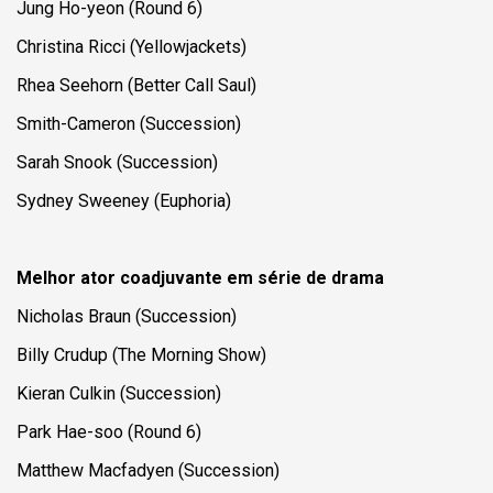
Jung Ho-yeon (
Round 6
)
Christina Ricci (
Yellowjackets
)
Rhea Seehorn (Better Call Saul)
Smith-Cameron (Succession)
Sarah Snook (
Succession
)
Sydney Sweeney (
Euphoria
)
Melhor ator coadjuvante em série de drama
Nicholas Braun (
Succession
)
Billy Crudup (
The Morning Show
)
Kieran Culkin (
Succession
)
Park Hae-soo (
Round 6
)
Matthew Macfadyen (
Succession
)