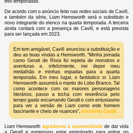
três temporadas.
De acordo com o anúncio feito nas redes sociais de Cavill,
e também da série, Liam Hemsworth será o substituto e
novo integrante do elenco na quarta temporada. A terceira
ainda contará com a presença de Cavill, e está prevista
para ser lançada em 2023.
Em tom amigável, Cavill anunciou a substituição e
deu as boas vindas a Hemsworth. “Minha jornada
como Geralt de Rivia foi repleta de monstros e
aventuras e, infelizmente, irei depor meu
medalhão e minhas espadas para a quarta
temporada. Em meu lugar, o fantástico sr. Liam
Hemsworth assumirá o manto do Lobo Branco. Tal
como acontece com os maiores personagens
literários, passo a tocha com reverência pelo
tempo gasto encarnando Geralt e com entusiasmo
para ver a versão de Liam como este homem
fascinante e cheio de nuances”,
escreveu Cavill.
Liam Hemsworth
agradeceu a oportunidade
de dar vida
a Geralt e expressou estar empolgado para entrar no