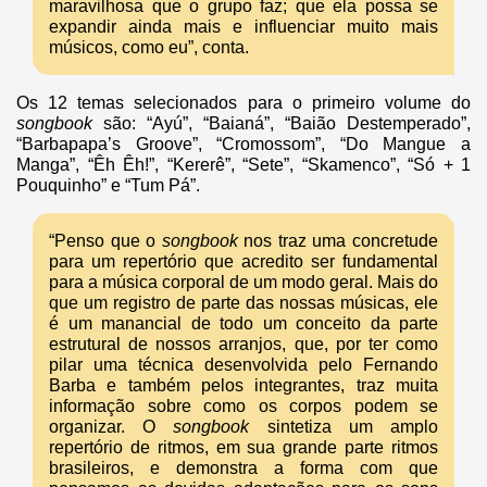
maravilhosa que o grupo faz; que ela possa se
expandir ainda mais e influenciar muito mais
músicos, como eu”, conta.
Os 12 temas selecionados para o primeiro volume do
songbook
são: “Ayú”, “Baianá”, “Baião Destemperado”,
“Barbapapa’s Groove”, “Cromossom”, “Do Mangue a
Manga”, “Êh Êh!”, “Kererê”, “Sete”, “Skamenco”, “Só + 1
Pouquinho” e “Tum Pá”.
“Penso que o
songbook
nos traz uma concretude
para um repertório que acredito ser fundamental
para a música corporal de um modo geral. Mais do
que um registro de parte das nossas músicas, ele
é um manancial de todo um conceito da parte
estrutural de nossos arranjos, que, por ter como
pilar uma técnica desenvolvida pelo Fernando
Barba e também pelos integrantes, traz muita
informação sobre como os corpos podem se
organizar. O
songbook
sintetiza um amplo
repertório de ritmos, em sua grande parte ritmos
brasileiros, e demonstra a forma com que