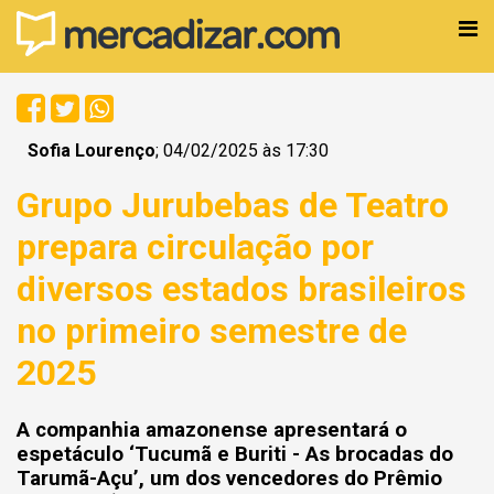
Sofia Lourenço
; 04/02/2025 às 17:30
Grupo Jurubebas de Teatro
prepara circulação por
diversos estados brasileiros
no primeiro semestre de
2025
A companhia amazonense apresentará o
espetáculo ‘Tucumã e Buriti - As brocadas do
Tarumã-Açu’, um dos vencedores do Prêmio