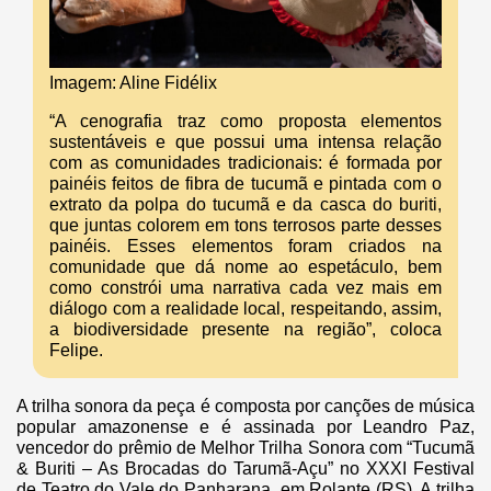
Imagem: Aline Fidélix
“A cenografia traz como proposta elementos
sustentáveis e que possui uma intensa relação
com as comunidades tradicionais: é formada por
painéis feitos de fibra de tucumã e pintada com o
extrato da polpa do tucumã e da casca do buriti,
que juntas colorem em tons terrosos parte desses
painéis. Esses elementos foram criados na
comunidade que dá nome ao espetáculo, bem
como constrói uma narrativa cada vez mais em
diálogo com a realidade local, respeitando, assim,
a biodiversidade presente na região”, coloca
Felipe.
A trilha sonora da peça é composta por canções de música
popular amazonense e é assinada por Leandro Paz,
vencedor do prêmio de Melhor Trilha Sonora com “Tucumã
& Buriti – As Brocadas do Tarumã-Açu” no XXXI Festival
de Teatro do Vale do Panharana, em Rolante (RS). A trilha