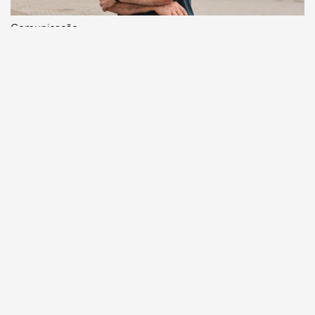
Comunicação
Escritor manauara Milton Hatoum é o convidado do
‘Roda Viva’, na segunda (8)
Comunicação
Dia Mundial da Propaganda: VR Assessoria e o
diferencial da comunicação amazonense