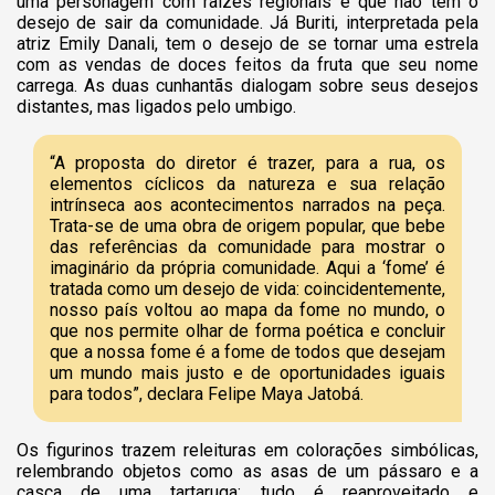
uma personagem com raízes regionais e que não tem o
desejo de sair da comunidade. Já Buriti, interpretada pela
atriz Emily Danali, tem o desejo de se tornar uma estrela
com as vendas de doces feitos da fruta que seu nome
carrega. As duas cunhantãs dialogam sobre seus desejos
distantes, mas ligados pelo umbigo.
“A proposta do diretor é trazer, para a rua, os
elementos cíclicos da natureza e sua relação
intrínseca aos acontecimentos narrados na peça.
Trata-se de uma obra de origem popular, que bebe
das referências da comunidade para mostrar o
imaginário da própria comunidade. Aqui a ‘fome’ é
tratada como um desejo de vida: coincidentemente,
nosso país voltou ao mapa da fome no mundo, o
que nos permite olhar de forma poética e concluir
que a nossa fome é a fome de todos que desejam
um mundo mais justo e de oportunidades iguais
para todos”, declara Felipe Maya Jatobá.
Os figurinos trazem releituras em colorações simbólicas,
relembrando objetos como as asas de um pássaro e a
casca de uma tartaruga: tudo é reaproveitado e