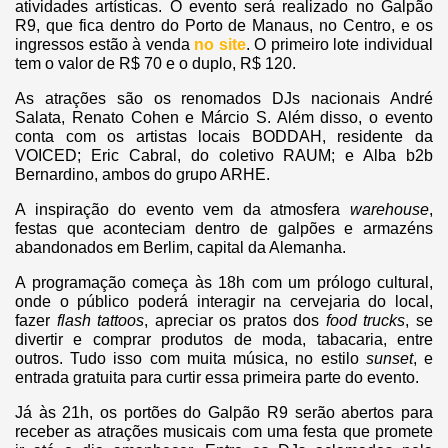
atividades artísticas. O evento será realizado no Galpão
R9, que fica dentro do Porto de Manaus, no Centro, e os
ingressos estão à venda
no site
. O primeiro lote individual
tem o valor de R$ 70 e o duplo, R$ 120.
As atrações são os renomados DJs nacionais André
Salata, Renato Cohen e Márcio S. Além disso, o evento
conta com os artistas locais BODDAH, residente da
VOICED; Eric Cabral, do coletivo RAUM; e Alba b2b
Bernardino, ambos do grupo ARHE.
A inspiração do evento vem da atmosfera
warehouse
,
festas que aconteciam dentro de galpões e armazéns
abandonados em Berlim, capital da Alemanha.
A programação começa às 18h com um prólogo cultural,
onde o público poderá interagir na cervejaria do local,
fazer
flash tattoos
, apreciar os pratos dos
food trucks
, se
divertir e comprar produtos de moda, tabacaria, entre
outros. Tudo isso com muita música, no estilo
sunset
, e
entrada gratuita para curtir essa primeira parte do evento.
Já às 21h, os portões do Galpão R9 serão abertos para
receber as atrações musicais com uma festa que promete