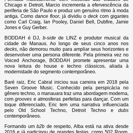
Chicago e Detroit, Marcio incrementa a efervescência da
periferia de São Paulo e produz um genuíno ritmo à moda
antiga. Como
dance floor
, já dividiu o
deck
com gigantes
como Carl Craig, Ian Pooley, Daniel Bell, Dubfire, Jamie
Jones e Guy Gerber.
BODDAH é DJ,
b-side
de LINZ e produtor musical da
cidade de Manaus. Ao longo de seus cinco anos nos
decks
, não demorou muito para ampliar seus horizontes e
desenvolver uma persona diferente. Pela primeira vez no
Voiced Anchorage, BODDAH promete apresentar uma
nova leitura do house e techno clássicos, aliada à
modernidade do segmento contemporâneo.
Baré raiz, Eric Cabral iniciou sua carreira em 2018 pela
Seven Groove Music. Conhecido pela perspicácia no
gênero techno, o manauara traz uma abordagem moderna,
com
grooves
e atmosferas perfeitas para dançar. Com um
toque diferenciado, Eric tem uma narrativa influenciada
pelo Old School Techno, Detroit Techno e
dubs
contemporâneos.
Formando um
b2b
de respeito, Alba está na ativa desde
2016 e já participou de grandes festas, como 502 Room,