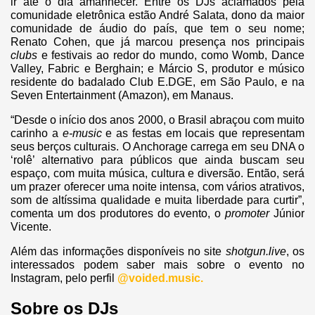
ir até o dia amanhecer. Entre os DJs aclamados pela
comunidade eletrônica estão André Salata, dono da maior
comunidade de áudio do país, que tem o seu nome;
Renato Cohen, que já marcou presença nos principais
clubs
e festivais ao redor do mundo, como Womb, Dance
Valley, Fabric e Berghain; e Márcio S, produtor e músico
residente do badalado Club E.DGE, em São Paulo, e na
Seven Entertainment (Amazon), em Manaus.
“Desde o início dos anos 2000, o Brasil abraçou com muito
carinho a
e-music
e as festas em locais que representam
seus berços culturais. O Anchorage carrega em seu DNA o
‘rolê’ alternativo para públicos que ainda buscam seu
espaço, com muita música, cultura e diversão. Então, será
um prazer oferecer uma noite intensa, com vários atrativos,
som de altíssima qualidade e muita liberdade para curtir”,
comenta um dos produtores do evento, o
promoter
Júnior
Vicente.
Além das informações disponíveis no site
shotgun.live
, os
interessados podem saber mais sobre o evento no
Instagram, pelo perfil
@voided.music.
Sobre os DJs