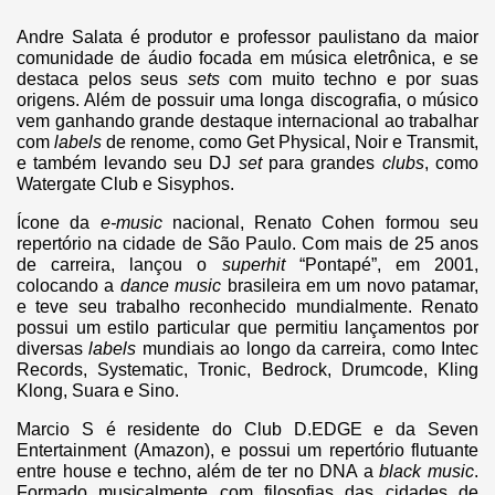
Andre Salata é produtor e professor paulistano da maior
comunidade de áudio focada em música eletrônica, e se
destaca pelos seus
sets
com muito techno e por suas
origens. Além de possuir uma longa discografia, o músico
vem ganhando grande destaque internacional ao trabalhar
com
labels
de renome, como Get Physical, Noir e Transmit,
e também
levando seu DJ
set
para grandes
clubs
, como
Watergate Club e Sisyphos.
Ícone da
e-music
nacional, Renato Cohen formou seu
repertório na cidade de São Paulo. Com mais de 25 anos
de carreira, lançou o
superhit
“Pontapé”, em 2001,
colocando a
dance music
brasileira em um novo patamar,
e teve seu trabalho reconhecido mundialmente. Renato
possui um estilo particular que permitiu lançamentos por
diversas
labels
mundiais ao longo da carreira, como Intec
Records, Systematic, Tronic, Bedrock, Drumcode, Kling
Klong, Suara e Sino.
Marcio S é residente do Club D.EDGE e da Seven
Entertainment (Amazon), e possui um repertório flutuante
entre house e techno, além de ter no DNA a
black music
.
Formado musicalmente com filosofias das cidades de