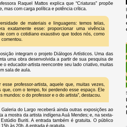
fessora Raquel Mattos explica que “Criaturas” propõe
, mas com carga política e potência crítica.
rsidade de materiais e linguagens: temos telas,
o era exatamente esse: proporcionar uma vivência
raste com o cotidiano exaustivo que todos nós, como
, comentou.
posição integram o projeto Diálogos Artísticos. Uma das
senta uma obra desenvolvida a partir de sua pesquisa de
e o educador-artista reencontre seu lado criativo, muitas
m sala de aula.
 esse professor-artista, aquele que, muitas vezes,
s que, com o tempo, foi perdendo esse espaço. Ele
s mundos: o do professor e o do artista”, destacou.
Galeria do Largo receberá ainda outras exposições ao
ta a mostra da artista indígena Auá Mendes; e, na sexta-
 Estúdio Buriti. A entrada também é gratuita.
O público
15h às 20h. A entrada é gratuita.