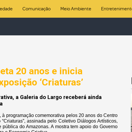
iedade
Comunicação
Meio Ambiente
Entreteniment
eta 20 anos e inicia
osição ‘Criaturas’
iva, a Galeria do Largo receberá ainda
a
, 4, à programação comemorativa pelos 20 anos do Centro
“Criaturas”, assinada pelo Coletivo Diálogos Artísticos,
ede pública do Amazonas. A mostra tem apoio do Governo