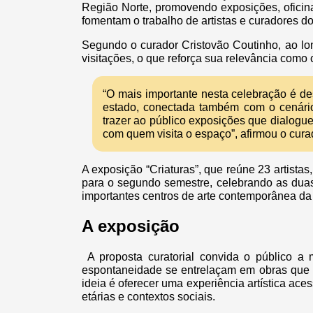
Região Norte, promovendo exposições, oficin
fomentam o trabalho de artistas e curadores 
Segundo o curador Cristovão Coutinho, ao lo
visitações, o que reforça sua relevância como
“O mais importante nesta celebração é de
estado, conectada também com o cenári
trazer ao público exposições que dialog
com quem visita o espaço”, afirmou o cura
A exposição “Criaturas”, que reúne 23 artista
para o segundo semestre, celebrando as dua
importantes centros de arte contemporânea da 
A exposição
A proposta curatorial convida o público a
espontaneidade se entrelaçam em obras que e
ideia é oferecer uma experiência artística aces
etárias e contextos sociais.