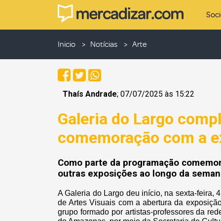
Soc
Inicio
Notícias
Arte
Thaís Andrade
; 07/07/2025 às 15:22
Galeria do Largo compl
comemoração com a exp
Como parte da programação comemorat
outras exposições ao longo da seman
A Galeria do Largo deu início, na sexta-feira
de Artes Visuais com a abertura da exposição 
grupo formado por artistas-professores da r