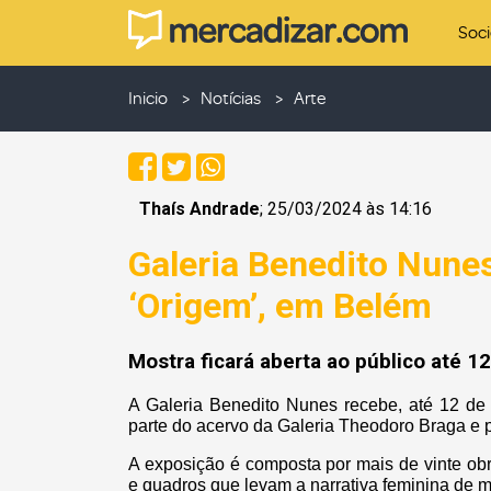
Soc
Inicio
Notícias
Arte
Thaís Andrade
; 25/03/2024 às 14:16
Galeria Benedito Nune
‘Origem’, em Belém
Mostra ficará aberta ao público até 12
A Galeria Benedito Nunes recebe, até 12 de 
parte do acervo da Galeria Theodoro Braga e p
A exposição é composta por mais de vinte obr
e quadros que levam a narrativa feminina de mã