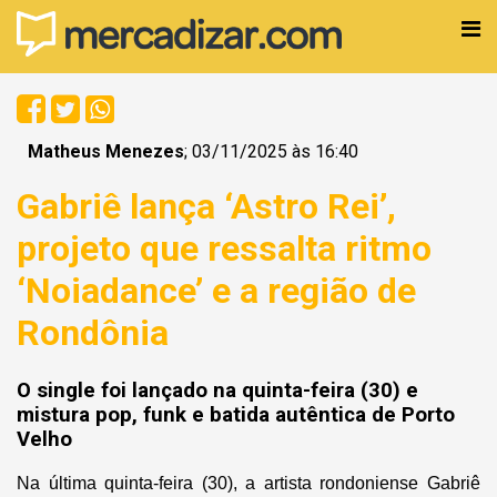
Matheus Menezes
; 03/11/2025 às 16:40
Gabriê lança ‘Astro Rei’,
projeto que ressalta ritmo
‘Noiadance’ e a região de
Rondônia
O single foi lançado na quinta-feira (30) e
mistura pop, funk e batida autêntica de Porto
Velho
Na última quinta-feira (30), a artista rondoniense Gabriê