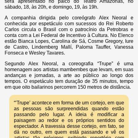
será apresentado no palco do Teatro Amazonas, no
sábado, 18, às 20h, e domingo, 19, às 19h.
A companhia dirigida pelo coreógrafo Alex Neoral e
conhecida por espetáculo com sucessos do Rei Roberto
Carlos circula o Brasil com o patrocínio da Petrobras e
conta com a Lei Federal de Incentivo à Cultura. No Elenco
estão Bianca Lopes, Carolina de Sá, Cosme Gregory, Iure
de Castro, Lindemberg Mallí, Paloma Tauffer, Vanessa
Fonseca e Wesley Tavares.
Segundo Alex Neoral, a coreografia “Trupe” é uma
homenagem aos artistas mambembes que levam, em suas
andanças e jornadas, a arte ao público ao longo dos
tempos. O espetáculo tem duração de 35 minutos, tempo
em que oito bailarinos percorrem 150 metros de distância.
“’Trupe’ acontece em forma de um cortejo, em que
as pessoas são surpreendidas quando estão
passando pelo lugar. A ideia é modificar a
paisagem ao redor e os próprios sentidos do
espectador. A travessia desse cortejo, em fato, se
dá no outro, em quem está passando e vê os
artistas tão próximos exibindo repertório com