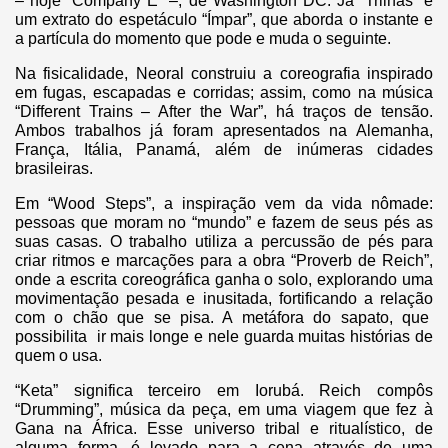
– hoje “Company E” –, de Washington DC. Já “Trilhas” é
um extrato do espetáculo “Ímpar”, que aborda o instante e
a partícula do momento que pode e muda o seguinte.
Na fisicalidade, Neoral construiu a coreografia inspirado
em fugas, escapadas e corridas; assim, como na música
“Different Trains – After the War”, há traços de tensão.
Ambos trabalhos já foram apresentados na Alemanha,
França, Itália, Panamá, além de inúmeras cidades
brasileiras.
Em “Wood Steps”, a inspiração vem da vida nômade:
pessoas que moram no “mundo” e fazem de seus pés as
suas casas. O trabalho utiliza a percussão de pés para
criar ritmos e marcações para a obra “Proverb de Reich”,
onde a escrita coreográfica ganha o solo, explorando uma
movimentação pesada e inusitada, fortificando a relação
com o chão que se pisa. A metáfora do sapato, que
possibilita ir mais longe e nele guarda muitas histórias de
quem o usa.
“Keta” significa terceiro em Iorubá. Reich compôs
“Drumming”, música da peça, em uma viagem que fez à
Gana na África. Esse universo tribal e ritualístico, de
alguma forma, é levado para a cena através de uma