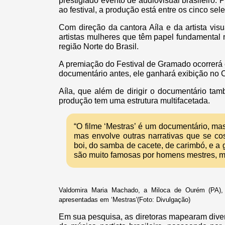
prestigiado evento de audiovisual brasileiro
ao festival, a produção está entre os cinco s
Com direção da cantora Aíla e da artista vi
artistas mulheres que têm papel fundamental
região Norte do Brasil.
A premiação do Festival de Gramado ocorrerá
documentário antes, ele ganhará exibição no 
Aíla, que além de dirigir o documentário ta
produção tem uma estrutura multifacetada.
“O filme ‘Mestras’ é um documentário, ma
mas envolve outras narrativas que se co
boi, do samba de cacete, de carimbó, e a 
são muito famosas por homens mestres, mes
Valdomira Maria Machado, a Miloca de Ourém (PA), 
apresentadas em ‘Mestras'(Foto: Divulgação)
Em sua pesquisa, as diretoras mapearam dive