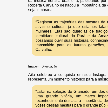
da música nortista brasileira, passeando por
Roberta Carvalho destacou a importância da 
seja lembrada.
“Registrar as trajetórias das mestras d
ativismo cultural, já que estamos fala
mulheres. Elas são guardiãs de tradiç
identidade cultural do Pará e da Ama
possamos ouvir suas histórias, conhecim
transmitido para as futuras gerações, f
Carvalho.
Imagem: Divulgação
Aíla celebrou a conquista em seu Instagra
representa um momento histórico para a músi
“Estar na seleção de Gramado, um dos ev
uma grande vitória, um marco impor
reconhecimento destaca a importância de
vozes dessas mestras para o grande público