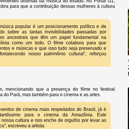
 vertentes distintas da música do estado. Ao Portal G1,
obra para que a contribuição dessas mulheres à cultura
a música popular é um posicionamento político e de
ndo sobre as tantas invisibilidades passadas por
ões ancestrais que têm um papel fundamental na
zônia como um todo. O filme colabora para que
entos e músicas e que isso tudo seja preservado e
ortalecendo nosso patrimônio cultural”, reforçou
m, mencionando que a presença do filme no festival
ca do Pará, mas também para o cinema e as artes.
entos de cinema mais respeitados do Brasil, já é
tantíssimo para o cinema da Amazônia. Este
 nossa cultura e nos enche de orgulho por levar as
”, escreveu a artista.