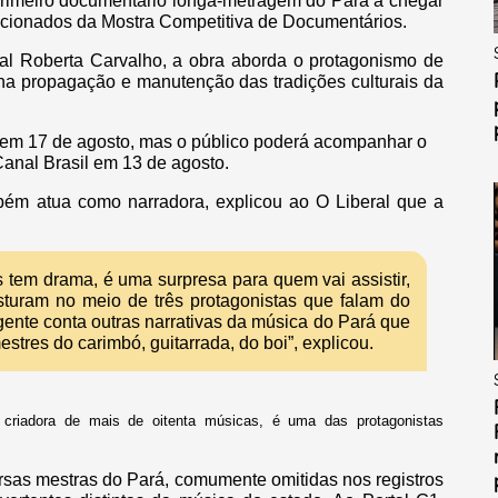
. Primeiro documentário longa-metragem do Pará a chegar
elecionados da Mostra Competitiva de Documentários.
sual Roberta Carvalho, a obra aborda o protagonismo de
 na propagação e manutenção das tradições culturais da
 em 17 de agosto, mas o público poderá acompanhar o
Canal Brasil em 13 de agosto.
mbém atua como narradora, explicou ao O Liberal que a
s tem drama, é uma surpresa para quem vai assistir,
sturam no meio de três protagonistas que falam do
gente conta outras narrativas da música do Pará que
tres do carimbó, guitarrada, do boi”, explicou.
criadora de mais de oitenta músicas, é uma das protagonistas
rsas mestras do Pará, comumente omitidas nos registros