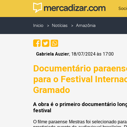
Soc
Inicio
Notícias
Amazônia
Gabriela Auzier
; 18/07/2024 às 17:00
Documentário paraense
para o Festival Intern
Gramado
A obra é o primeiro documentário lo
festival
O filme paraense Mestras foi selecionado par