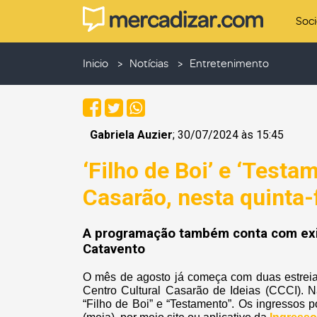
Soc
Inicio
Notícias
Entretenimento
Gabriela Auzier
; 30/07/2024 às 15:45
‘Filho de Boi’ e ‘Test
Casarão, nesta quinta-f
A programação também conta com exibi
Catavento
O mês de agosto já começa com duas estreia
Centro Cultural Casarão de Ideias (CCCI). Na
“Filho de Boi” e “Testamento”. Os ingressos 