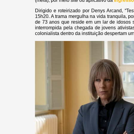
(meia), por meio site ou aplicativo da
Ingress
Dirigido e roteirizado por Denys Arcand, “Tes
15h20. A trama mergulha na vida tranquila, p
de 73 anos que reside em um lar de idosos 
interrompida pela chegada de jovens ativist
colonialista dentro da instituição despertam u