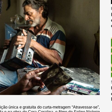
ição única e gratuita do curta-metragem “Atravessar-se”,
da e na obra de Cora Coralina, o filme de Felipe Nicknig