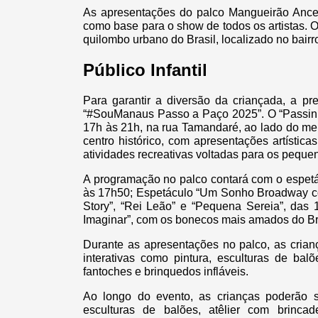
As apresentações do palco Mangueirão Ance
como base para o show de todos os artistas.
quilombo urbano do Brasil, localizado no bair
Público Infantil
Para garantir a diversão da criançada, a pr
“#SouManaus Passo a Paço 2025”. O “Passinho
17h às 21h, na rua Tamandaré, ao lado do me
centro histórico, com apresentações artística
atividades recreativas voltadas para os peque
A programação no palco contará com o espetá
às 17h50; Espetáculo “Um Sonho Broadway com 
Story”, “Rei Leão” e “Pequena Sereia”, das 
Imaginar”, com os bonecos mais amados do Bra
Durante as apresentações no palco, as crian
interativas como pintura, esculturas de balõ
fantoches e brinquedos infláveis.
Ao longo do evento, as crianças poderão se
esculturas de balões, atêlier com brincadei