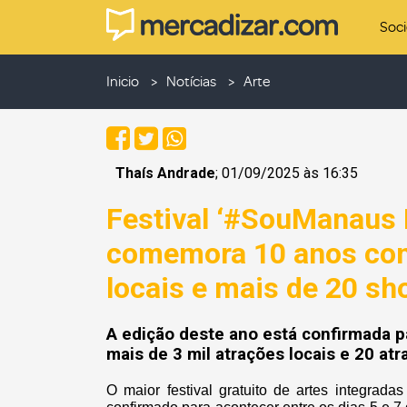
Soc
Inicio
Notícias
Arte
Thaís Andrade
; 01/09/2025 às 16:35
Festival ‘#SouManaus 
comemora 10 anos com
locais e mais de 20 sh
A edição deste ano está confirmada p
mais de 3 mil atrações locais e 20 at
O maior festival gratuito de artes integrad