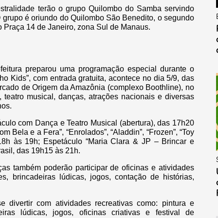
stralidade terão o grupo Quilombo do Samba servindo
 O grupo é oriundo do Quilombo São Benedito, o segundo
ro Praça 14 de Janeiro, zona Sul de Manaus.
efeitura preparou uma programação especial durante o
 Kids”, com entrada gratuita, acontece no dia 5/9, das
rcado de Origem da Amazônia (complexo Boothline), no
s, teatro musical, danças, atrações nacionais e diversas
nos.
culo com Dança e Teatro Musical (abertura), das 17h20
Bela e a Fera”, “Enrolados”, “Aladdin”, “Frozen”, “Toy
18h às 19h; Espetáculo “Maria Clara & JP – Brincar e
sil, das 19h15 às 21h.
ças também poderão participar de oficinas e atividades
es, brincadeiras lúdicas, jogos, contação de histórias,
 divertir com atividades recreativas como: pintura e
ras lúdicas, jogos, oficinas criativas e festival de