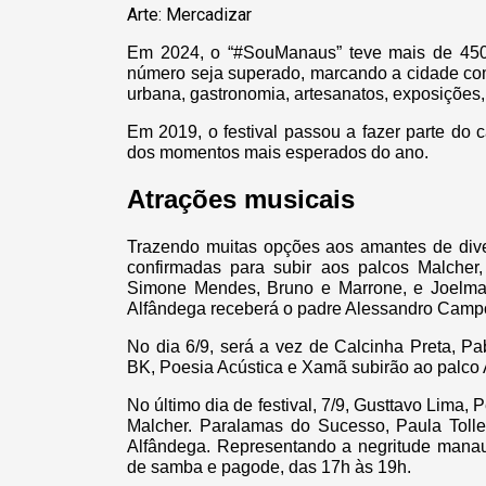
Arte: Mercadizar
Em 2024, o “#SouManaus” teve mais de 450 m
número seja superado, marcando a cidade com m
urbana, gastronomia, artesanatos, exposições, 
Em 2019, o festival passou a fazer parte do 
dos momentos mais esperados do ano.
Atrações musicais
Trazendo muitas opções aos amantes de diver
confirmadas para subir aos palcos Malcher,
Simone Mendes, Bruno e Marrone, e Joelma 
Alfândega receberá o padre Alessandro Campo
No dia 6/9, será a vez de Calcinha Preta, P
BK, Poesia Acústica e Xamã subirão ao palco 
No último dia de festival, 7/9, Gusttavo Lima,
Malcher. Paralamas do Sucesso, Paula Toll
Alfândega. Representando a negritude manau
de samba e pagode, das 17h às 19h.