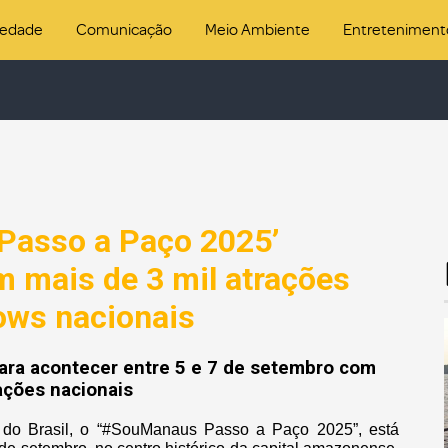
iedade
Comunicação
Meio Ambiente
Entreteniment
Passo a Paço 2025’
 mais de 3 mil atrações
ows nacionais
ara acontecer entre 5 e 7 de setembro com
rações nacionais
as do Brasil, o “#SouManaus Passo a Paço 2025”, está