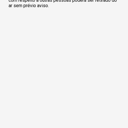
com respeito a outras pessoas poderá ser retirado do
ar sem prévio aviso.