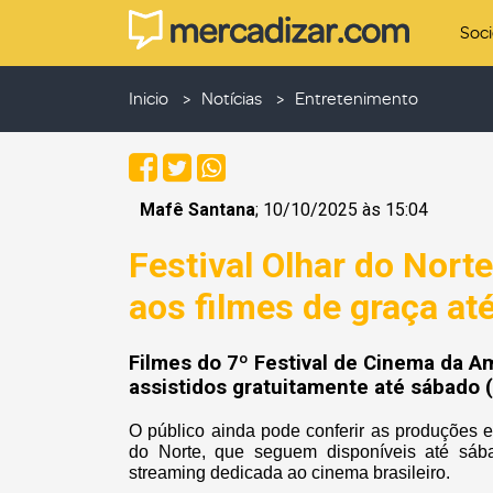
Soc
Inicio
Notícias
Entretenimento
Mafê Santana
; 10/10/2025 às 15:04
Festival Olhar do Norte
aos filmes de graça at
Filmes do 7º Festival de Cinema da A
assistidos gratuitamente até sábado 
O público ainda pode conferir as produções 
do Norte, que seguem disponíveis até sábad
streaming dedicada ao cinema brasileiro.