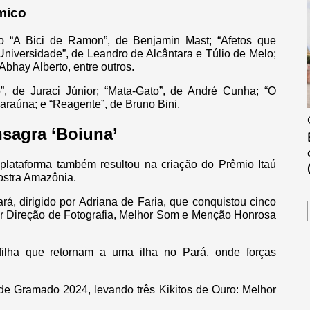
mico
mo “A Bici de Ramon”, de Benjamin Mast; “Afetos que
Universidade”, de Leandro de Alcântara e Túlio de Melo;
 Abhay Alberto, entre outros.
o”, de Juraci Júnior; “Mata-Gato”, de André Cunha; “O
Baraúna; e “Reagente”, de Bruno Bini.
nsagra ‘Boiuna’
a plataforma também resultou na criação do Prêmio Itaú
ostra Amazônia.
rá, dirigido por Adriana de Faria, que conquistou cinco
or Direção de Fotografia, Melhor Som e Menção Honrosa
ilha que retornam a uma ilha no Pará, onde forças
de Gramado 2024, levando três Kikitos de Ouro: Melhor