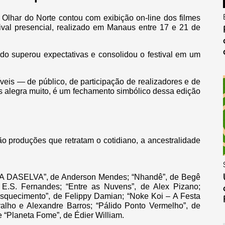
 Olhar do Norte contou com exibição on-line dos filmes
ival presencial, realizado em Manaus entre 17 e 21 de
do superou expectativas e consolidou o festival em um
veis — de público, de participação de realizadores e de
s alegra muito, é um fechamento simbólico dessa edição
tão produções que retratam o cotidiano, a ancestralidade
LVA DASELVA”, de Anderson Mendes; “Nhandê”, de Begê
s E.S. Fernandes; “Entre as Nuvens”, de Alex Pizano;
squecimento”, de Felippy Damian; “Noke Koi – A Festa
lho e Alexandre Barros; “Pálido Ponto Vermelho”, de
 e “Planeta Fome”, de Édier William.