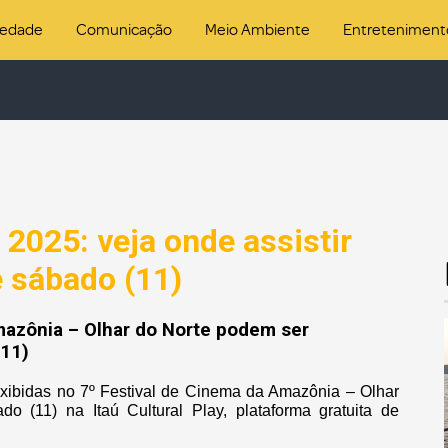
iedade
Comunicação
Meio Ambiente
Entreteniment
 2025: veja onde assistir
é sábado (11)
mazônia – Olhar do Norte podem ser
(11)
exibidas no 7º Festival de Cinema da Amazônia – Olhar
o (11) na Itaú Cultural Play, plataforma gratuita de