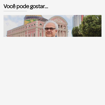
Você pode gostar...
Comunicação
Escritor manauara Milton Hatoum é o convidado do
‘Roda Viva’, na segunda (8)