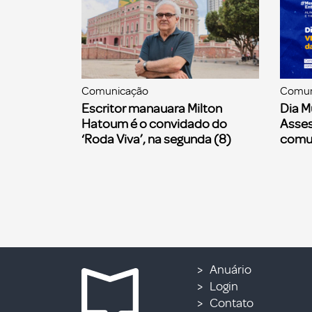
Comunicação
Comun
Escritor manauara Milton
Dia M
Hatoum é o convidado do
Asses
‘Roda Viva’, na segunda (8)
comu
Anuário
Login
Contato