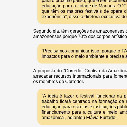
para o próximo passo, que é ser reconhec
educação para a cidade de Manaus. O ‘Co
que têm os maiores festivais de ópera d
experiência”, disse a diretora-executiva 
Segundo ela, têm gerações de amazonenses qu
amazonenses porque 70% dos corpos artístico
“Precisamos comunicar isso, porque o FA
impactos para o meio ambiente e precisa se
A proposta do “Corredor Criativo da Amazônia
arrecadar recursos internacionais para fomen
os membros do Corredor.
“A ideia é fazer o festival funcionar n
trabalho ficará centrado na formação da
educação para escolas e instituições púb
financiamento para a cultura e meio amb
amazônica”, adiantou Flávia Furtado.