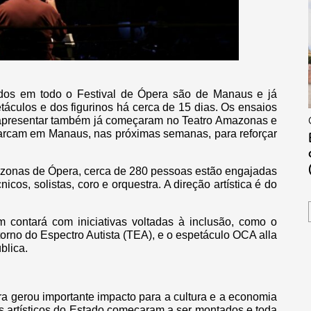
idos em todo o Festival de Ópera são de Manaus e já
áculos e dos figurinos há cerca de 15 dias. Os ensaios
e apresentar também já começaram no Teatro Amazonas e
mbarcam em Manaus, nas próximas semanas, para reforçar
zonas de Ópera, cerca de 280 pessoas estão engajadas
cos, solistas, coro e orquestra. A direção artística é do
contará com iniciativas voltadas à inclusão, como o
orno do Espectro Autista (TEA), e o espetáculo OCA alla
blica.
a gerou importante impacto para a cultura e a economia
pos artísticos do Estado começaram a ser montados e toda