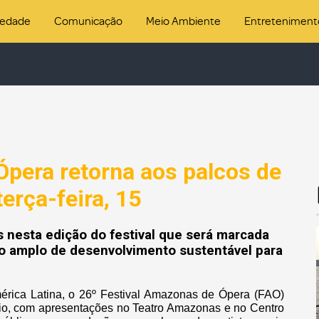
iedade
Comunicação
Meio Ambiente
Entreteniment
Ópera retorna aos palcos de
erça-feira, 15
s nesta edição do festival que será marcada
to amplo de desenvolvimento sustentável para
érica Latina, o 26º Festival Amazonas de Ópera (FAO)
maio, com apresentações no Teatro Amazonas e no Centro