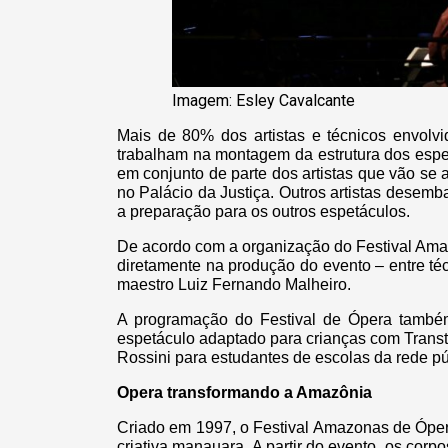
Imagem: Esley Cavalcante
Mais de 80% dos artistas e técnicos envolv
trabalham na montagem da estrutura dos espet
em conjunto de parte dos artistas que vão s
no Palácio da Justiça. Outros artistas dese
a preparação para os outros espetáculos.
De acordo com a organização do Festival Ama
diretamente na produção do evento – entre técni
maestro Luiz Fernando Malheiro.
A programação do Festival de Ópera também 
espetáculo adaptado para crianças com Transt
Rossini para estudantes de escolas da rede pú
Opera transformando a Amazônia
Criado em 1997, o Festival Amazonas de Óper
criativa manauara. A partir do evento, os cor