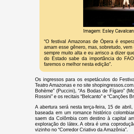
Imagem: Esley Cavalcan
“O festival Amazonas de Ópera é esper
amam esse gênero, mas, sobretudo, vem c
sempre muito alta e eu arrisco a dizer q
do Estado sabe da importância do FAO
faremos o melhor nesta edição”.
Os ingressos para os espetáculos do Festiv
Teatro Amazonas e no site shopingressos.com.
Bohème” (Puccini), “As Bodas de Fígaro” (Mo
Rossini” e os recitais “Belcanto” e “Canções Br
A abertura será nesta terça-feira, 15 de abr
baseada em um romance histórico colombian
saem da Colômbia com destino à capital a
exploração do látex. A obra é uma coprodução
vizinho no “Corredor Criativo da Amazônia”.