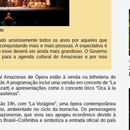
te
ado ansiosamente todos os anos por aqueles que
onquistando mais e mais pessoas. A expectativa é
ue esse deverá ser ainda mais grandioso. O Governo
 para a agenda cultural do Amazonas e por isso
al Amazonas de Ópera estão à venda na bilheteria do
br. A programação inclui uma versão em concerto de “La
zart) e apresentações como o concerto lírico “Oca à la
asileiras”.
il, às 19h, com “La Vorágine”, uma ópera contemporânea
o, ambientado no ciclo da borracha. Os personagens
mazonense, que vivia seu apogeu econômico devido à
 Brasil–Colômbia e simboliza a entrada oficial do país