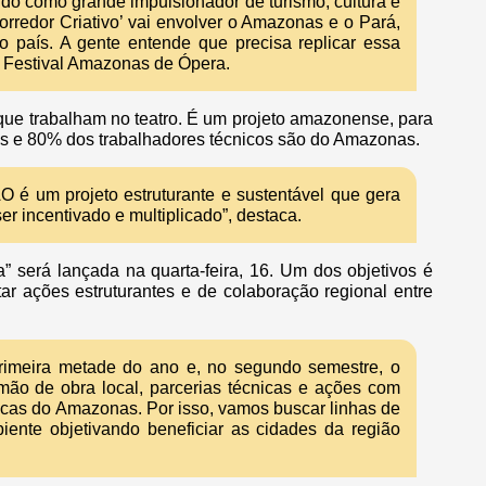
ido como grande impulsionador de turismo, cultura e
rredor Criativo’ vai envolver o Amazonas e o Pará,
o país. A gente entende que precisa replicar essa
do Festival Amazonas de Ópera.
e trabalham no teatro. É um projeto amazonense, para
s e 80% dos trabalhadores técnicos são do Amazonas.
O é um projeto estruturante e sustentável que gera
r incentivado e multiplicado”, destaca.
” será lançada na quarta-feira, 16. Um dos objetivos é
tar ações estruturantes e de colaboração regional entre
a primeira metade do ano e, no segundo semestre, o
 mão de obra local, parcerias técnicas e ações com
licas do Amazonas. Por isso, vamos buscar linhas de
iente objetivando beneficiar as cidades da região