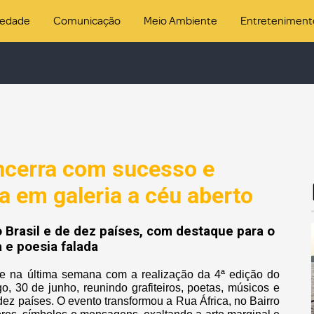
iedade
Comunicação
Meio Ambiente
Entreteniment
 encerra com sucesso e
a em galeria a céu aberto
 Brasil e de dez países, com destaque para o
 e poesia falada
te na última semana com a realização da 4ª edição do
go, 30 de junho, reunindo grafiteiros, poetas, músicos e
dez países. O evento transformou a Rua África, no Bairro