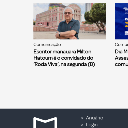
Comunicação
Comun
Escritor manauara Milton
Dia M
Hatoum é o convidado do
Asses
‘Roda Viva’, na segunda (8)
comu
Anuário
Login