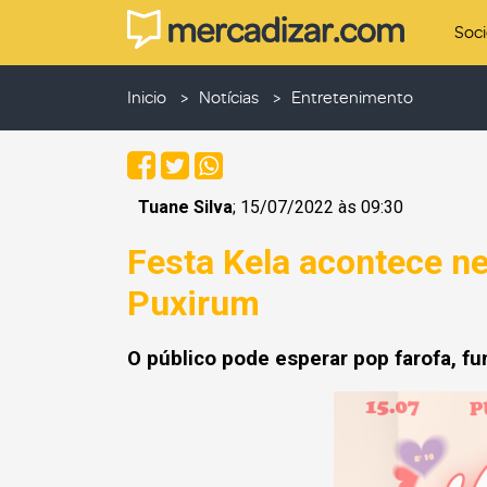
Soc
Inicio
Notícias
Entretenimento
Tuane Silva
; 15/07/2022 às 09:30
Festa Kela acontece n
Puxirum
O público pode esperar pop farofa, fu