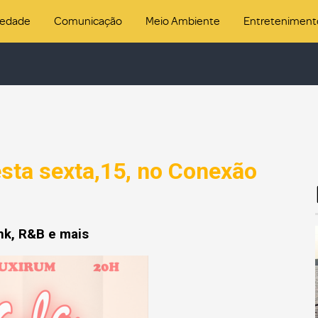
iedade
Comunicação
Meio Ambiente
Entreteniment
esta sexta,15, no Conexão
nk, R&B e mais