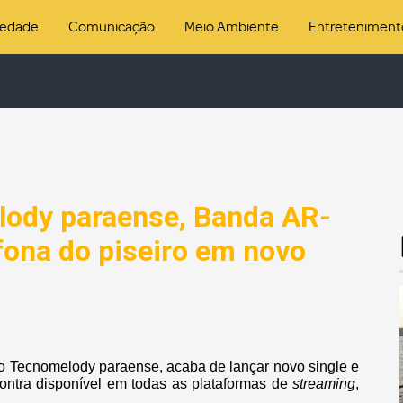
iedade
Comunicação
Meio Ambiente
Entreteniment
ody paraense, Banda AR-
fona do piseiro em novo
 Tecnomelody paraense, acaba de lançar novo single e
contra disponível em todas as plataformas de
streaming
,
.