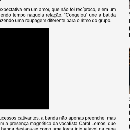
expectativa em um amor, que não foi recíproco, e em um
endo tempo naquela relação. “Congelou” une a batida
trazendo uma roupagem diferente para o ritmo do grupo.
ucessos cativantes, a banda não apenas preenche, mas
m a presença magnética da vocalista Carol Lemos, que
 banda destaca-se como uma força inigualável na cena