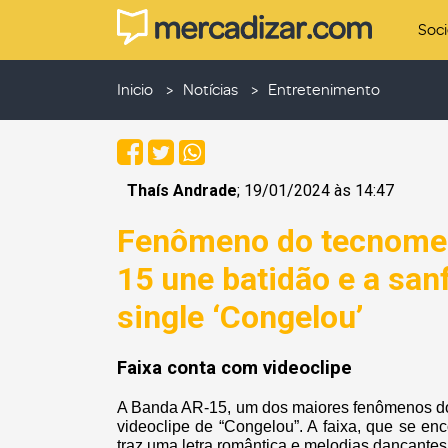
Soc
Inicio
Notícias
Entretenimento
Thaís Andrade
; 19/01/2024 às 14:47
Fenômeno do tecnomel
15 une batidão e a san
single ‘Congelou’
Faixa conta com videoclipe
A Banda AR-15, um dos maiores fenômenos do
videoclipe de “Congelou”. A faixa, que se en
traz uma letra romântica e melodias dançantes