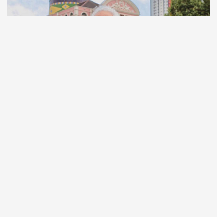
Comunicação
Escritor manauara Milton Hatoum é o convidado do
‘Roda Viva’, na segunda (8)