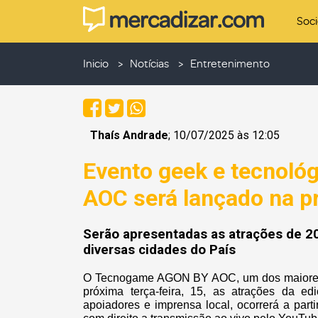
Soc
Inicio
Notícias
Entretenimento
Thaís Andrade
; 10/07/2025 às 12:05
Evento geek e tecnol
AOC será lançado na pr
Serão apresentadas as atrações de 
diversas cidades do País
O Tecnogame AGON BY AOC, um dos maiores ev
próxima terça-feira, 15, as atrações da e
apoiadores e imprensa local, ocorrerá a par