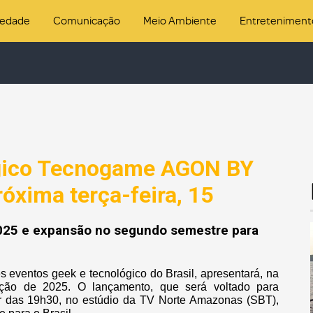
iedade
Comunicação
Meio Ambiente
Entreteniment
ógico Tecnogame AGON BY
óxima terça-feira, 15
2025 e expansão no segundo semestre para
entos geek e tecnológico do Brasil, apresentará, na
dição de 2025. O lançamento, que será voltado para
tir das 19h30, no estúdio da TV Norte Amazonas (SBT),