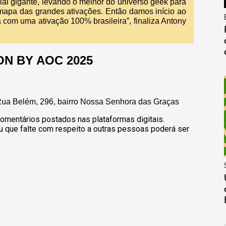
al gigante, levando o melhor do universo geek para
 mapa das grandes ativações. Então damos início ao
 com uma ativação 100% brasileira”, finaliza Antony
ON BY AOC 2025
 Rua Belém, 296, bairro Nossa Senhora das Graças
omentários postados nas plataformas digitais.
u que falte com respeito a outras pessoas poderá ser