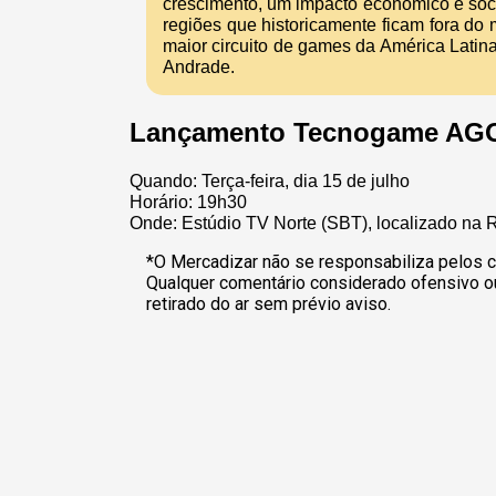
crescimento, um impacto econômico e soci
regiões que historicamente ficam fora do
maior circuito de games da América Latina
Andrade.
Lançamento Tecnogame AG
Quando: Terça-feira, dia 15 de julho
Horário: 19h30
Onde: Estúdio TV Norte (SBT), localizado na
*O Mercadizar não se responsabiliza pelos c
Qualquer comentário considerado ofensivo o
retirado do ar sem prévio aviso.