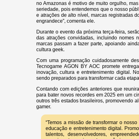
no Amazonas é motivo de muito orgulho, mas
seriedade, pois entendemos que o nosso públ
e atrações de alto nível, marcas registradas
engrandece”, comenta ele.
Durante o evento da próxima terça-feira, se
das atrações convidadas, incluindo nomes 
marcas passam a fazer parte, apoiando ainda
cultura geek.
Com uma programação cuidadosamente desen
Tecnogame AGON BY AOC promete entregar 
inovação, cultura e entretenimento digital. 
sendo preparados para transformar cada etapa
Contando com edições anteriores que reunir
para bater novos recordes em 2025 em um cir
outros três estados brasileiros, promovendo 
gamer.
“Temos a missão de transformar o nosso 
educação e entretenimento digital. Pro
talentos, desenvolvedores, empreende