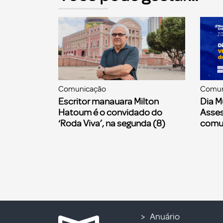
Comunicação
Comun
Escritor manauara Milton
Dia M
Hatoum é o convidado do
Asses
‘Roda Viva’, na segunda (8)
comu
Anuário