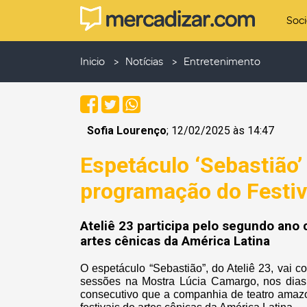
Soc
Inicio
Notícias
Entretenimento
Sofia Lourenço
; 12/02/2025 às 14:47
Espetáculo ‘Sebastião’
programação do Festiv
Ateliê 23 participa pelo segundo ano
artes cênicas da América Latina
O espetáculo “Sebastião”, do Ateliê 23, vai 
sessões na Mostra Lúcia Camargo, nos dias 
consecutivo que a companhia de teatro amazo