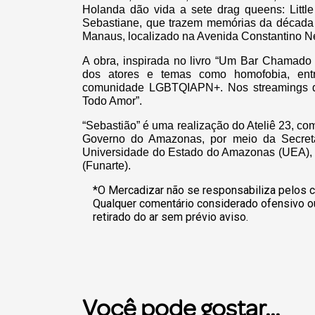
Holanda dão vida a sete drag queens: Little
Sebastiane, que trazem memórias da década d
Manaus, localizado na Avenida Constantino Ne
A obra, inspirada no livro “Um Bar Chamado P
dos atores e temas como homofobia, entre
comunidade LGBTQIAPN+. Nos streamings de
Todo Amor”.
“Sebastião” é uma realização do Ateliê 23, co
Governo do Amazonas, por meio da Secreta
Universidade do Estado do Amazonas (UEA), e
(Funarte).
*O Mercadizar não se responsabiliza pelos c
Qualquer comentário considerado ofensivo o
retirado do ar sem prévio aviso.
Você pode gostar...