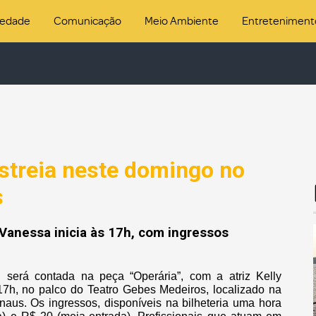
iedade
Comunicação
Meio Ambiente
Entreteniment
estreia neste domingo no
s
 Vanessa inicia às 17h, com ingressos
ial será contada na peça “Operária”, com a atriz Kelly
17h, no palco do Teatro Gebes Medeiros, localizado na
aus. Os ingressos, disponíveis na bilheteria uma hora