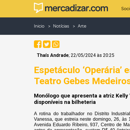
Soc
Inicio
Notícias
Arte
Thaís Andrade
; 22/05/2024 às 20:25
Espetáculo ‘Operária’ 
Teatro Gebes Medeiro
Monólogo que apresenta a atriz Kelly
disponíveis na bilheteria
A rotina do trabalhador no Distrito Industr
Vanessa, que estreia neste domingo, 26, às 
Avenida Eduardo Ribeiro, 937, Centro de Man