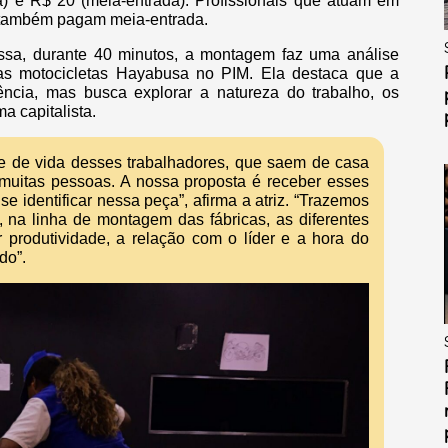
a) e R$ 20 (meia-entrada). Profissionais que atuam em
) também pagam meia-entrada.
ssa, durante 40 minutos, a montagem faz uma análise
das motocicletas Hayabusa no PIM. Ela destaca que a
iência, mas busca explorar a natureza do trabalho, os
a capitalista.
de de vida desses trabalhadores, que saem de casa
muitas pessoas. A nossa proposta é receber esses
se identificar nessa peça”, afirma a atriz. “Trazemos
, na linha de montagem das fábricas, as diferentes
produtividade, a relação com o líder e a hora do
do”.