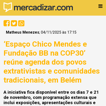
Matheus Menezes
; 04/11/2025 às 17:15
‘Espaço Chico Mendes e
Fundação BB na COP30’
reúne agenda dos povos
extrativistas e comunidades
tradicionais, em Belém
A iniciativa fica disponível entre os dias 7 e 21
de novembro, com programação extensa que
inclui exposições, apresentações culturais e