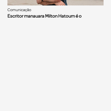
Comunicação
Escritor manauara Milton Hatoum é o
convidado do ‘Roda Viva’, na segunda (8)
Ver mais notícias