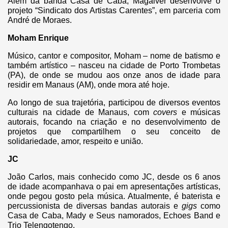
Além da banda Casa de Caba, Magaiver desenvolve o
projeto “Sindicato dos Artistas Carentes”, em parceria com
André de Moraes.
Moham Enrique
Músico, cantor e compositor, Moham – nome de batismo e
também artístico – nasceu na cidade de Porto Trombetas
(PA), de onde se mudou aos onze anos de idade para
residir em Manaus (AM), onde mora até hoje.
Ao longo de sua trajetória, participou de diversos eventos
culturais na cidade de Manaus, com
covers
e músicas
autorais, focando na criação e no desenvolvimento de
projetos que compartilhem o seu conceito de
solidariedade, amor, respeito e união.
JC
João Carlos, mais conhecido como JC, desde os 6 anos
de idade acompanhava o pai em apresentações artísticas,
onde pegou gosto pela música. Atualmente, é baterista e
percussionista de diversas bandas autorais e
gigs
como
Casa de Caba, Mady e Seus namorados, Echoes Band e
Trio Telengotengo.