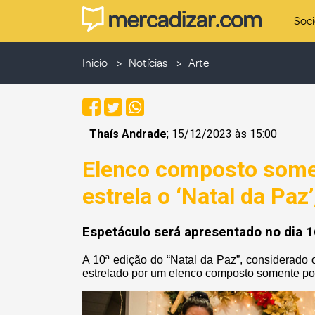
Soc
Inicio
Notícias
Arte
Thaís Andrade
; 15/12/2023 às 15:00
Elenco composto some
estrela o ‘Natal da Paz
Espetáculo será apresentado no dia 
A 10ª edição do “Natal da Paz”, considerado o
estrelado por um elenco composto somente por 