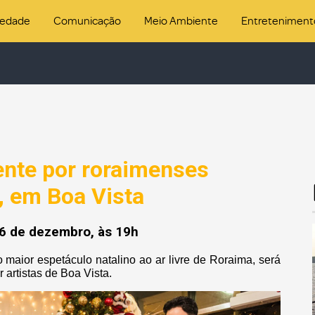
iedade
Comunicação
Meio Ambiente
Entreteniment
nte por roraimenses
’, em Boa Vista
16 de dezembro, às 19h
 maior espetáculo natalino ao ar livre de Roraima, será
artistas de Boa Vista.