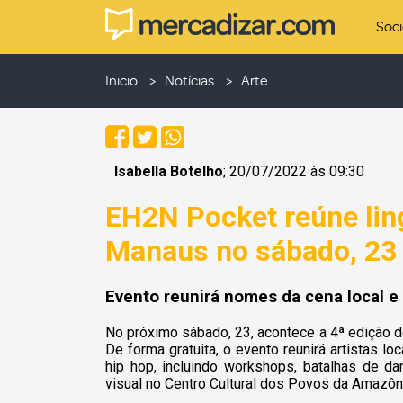
Soc
Inicio
Notícias
Arte
Isabella Botelho
; 20/07/2022 às 09:30
EH2N Pocket reúne lin
Manaus no sábado, 23
Evento reunirá nomes da cena local e
No próximo sábado, 23, acontece a 4ª edição do
De forma gratuita, o evento reunirá artistas l
hip hop, incluindo workshops, batalhas de d
visual no Centro Cultural dos Povos da Amazôn