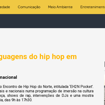
iedade
Comunicação
Meio Ambiente
Entreteniment
guagens do hip hop em
 nacional
 Encontro de Hip Hop do Norte, intitulada ‘EH2N Pocket’.
ocais e nacionais numa programação de imersão na cultura
ança, shows de rap, intervenções de DJs e uma mostra
ia, das 9h às 17h30.