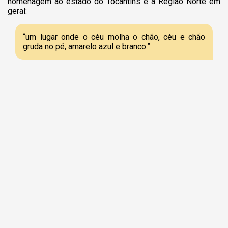
homenagem ao estado do Tocantins e à Região Norte em
geral:
“um lugar onde o céu molha o chão, céu e chão
gruda no pé, amarelo azul e branco.”