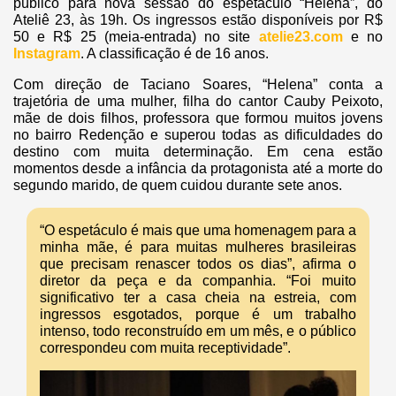
público para nova sessão do espetáculo “Helena”, do
Ateliê 23, às 19h. Os ingressos estão disponíveis por R$
50 e R$ 25 (meia-entrada) no site
atelie23.com
e no
Instagram
. A classificação é de 16 anos.
Com direção de Taciano Soares, “Helena” conta a
trajetória de uma mulher, filha do cantor Cauby Peixoto,
mãe de dois filhos, professora que formou muitos jovens
no bairro Redenção e superou todas as dificuldades do
destino com muita determinação. Em cena estão
momentos desde a infância da protagonista até a morte do
segundo marido, de quem cuidou durante sete anos.
“O espetáculo é mais que uma homenagem para a
minha mãe, é para muitas mulheres brasileiras
que precisam renascer todos os dias”, afirma o
diretor da peça e da companhia. “Foi muito
significativo ter a casa cheia na estreia, com
ingressos esgotados, porque é um trabalho
intenso, todo reconstruído em um mês, e o público
correspondeu com muita receptividade”.