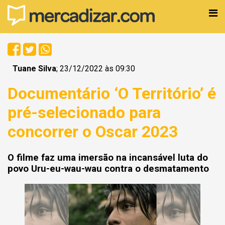
Tuane Silva
; 23/12/2022 às 09:30
Documentário ‘O Território’ é
pré-selecionado para
concorrer o Oscar 2023
O filme faz uma imersão na incansável luta do
povo Uru-eu-wau-wau contra o desmatamento