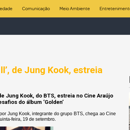
iedade
Comunicação
Meio Ambiente
Entreteniment
l’, de Jung Kook, estreia
de Jung Kook, do BTS, estreia no Cine Araújo
safios do álbum ‘Golden’
o por Jung Kook, integrante do grupo BTS, chega ao Cine
inta-feira, 19 de setembro.