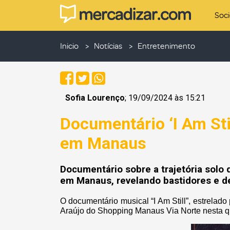
Soc
Inicio
Notícias
Entretenimento
Sofia Lourenço
; 19/09/2024 às 15:21
Documentário ‘I Am Stil
em Manaus
Documentário sobre a trajetória solo 
em Manaus, revelando bastidores e de
O documentário musical “I Am Still”, estrelad
Araújo do Shopping Manaus Via Norte nesta qu