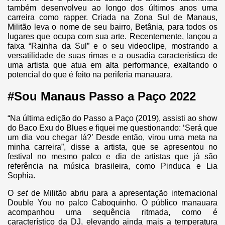
também desenvolveu ao longo dos últimos anos uma
carreira como rapper. Criada na Zona Sul de Manaus,
Militão leva o nome de seu bairro, Betânia, para todos os
lugares que ocupa com sua arte. Recentemente, lançou a
faixa “Rainha da Sul” e o seu videoclipe, mostrando a
versatilidade de suas rimas e a ousadia característica de
uma artista que atua em alta performance, exaltando o
potencial do que é feito na periferia manauara.
#Sou Manaus Passo a Paço 2022
“Na última edição do Passo a Paço (2019), assisti ao show
do Baco Exu do Blues e fiquei me questionando: ‘Será que
um dia vou chegar lá?’ Desde então, virou uma meta na
minha carreira”, disse a artista, que se apresentou no
festival no mesmo palco e dia de artistas que já são
referência na música brasileira, como Pinduca e Lia
Sophia.
O
set
de Militão abriu para a apresentação internacional
Double You no palco Caboquinho. O público manauara
acompanhou uma sequência ritmada, como é
característico da DJ, elevando ainda mais a temperatura