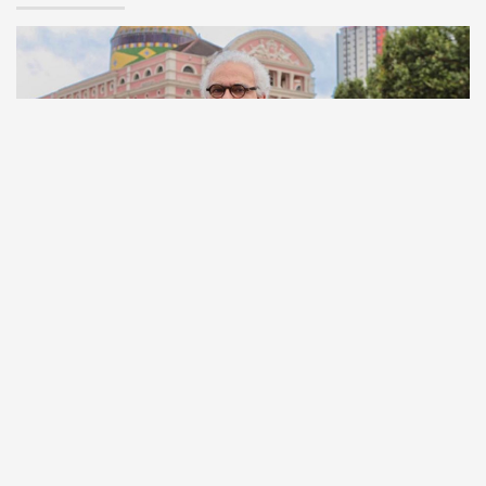
Comunicação
Escritor manauara Milton Hatoum é o convidado do
‘Roda Viva’, na segunda (8)