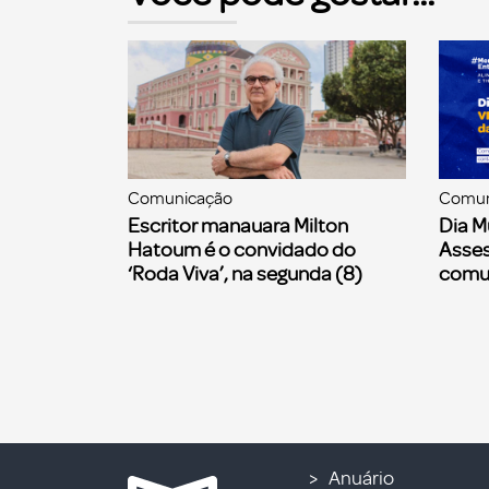
Comunicação
Comun
Escritor manauara Milton
Dia M
Hatoum é o convidado do
Asses
‘Roda Viva’, na segunda (8)
comu
Anuário