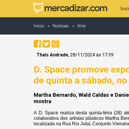
Soc
Inicio
Notícias
Arte
Thaís Andrade
; 28/11/2024 às 17:39
D. Space promove expos
de quinta a sábado, no 
Martha Bernardo, Wald Caldas e Dani
mostra
A D. Space realiza desta quinta-feira (28) a
colaborativa dos artistas plásticos Martha B
localizada na Rua Rio Jutaí, Conjunto Vieiral