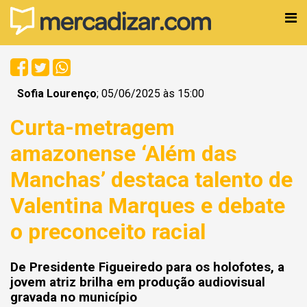
Sofia Lourenço
; 05/06/2025 às 15:00
Curta-metragem
amazonense ‘Além das
Manchas’ destaca talento de
Valentina Marques e debate
o preconceito racial
De Presidente Figueiredo para os holofotes, a
jovem atriz brilha em produção audiovisual
gravada no município