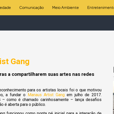
iedade
Comunicação
Meio Ambiente
Entreteniment
ist Gang
aras a compartilharem suas artes nas redes
econhecimento para os artistas locais foi o que motivou
ico, a fundar o
Manaus Artist Gang
em julho de 2017.
MAG – como é chamado carinhosamente – lança desafios
o é aberta para o público.
ng funcionou como ponta pé inicial para a interação de