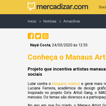
Soc
Inicio
Notícias
Amazônia
Nayá Costa
; 24/03/2020 às 12:55
Conheça o Manaus Art
Projeto que incentiva artistas manau
sociais
Lutar contra o
bloqueio criativo
e gerar mais r
Luciana Ferreira, acadêmica de design gráf
Inspirado no projeto Girls Artist Gang, o 
mensais. Os temas são diversos e a participaçã
No ano em que foi criado, o Manaus Artist Ga