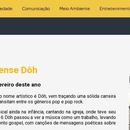
iedade
Comunicação
Meio Ambiente
Entreteniment
aense Dôh
ereiro deste ano
o nome artístico é Dôh, vem traçando uma sólida carreira
ransitam entre os gêneros pop e pop rock.
ical ainda na infância, cantando na igreja, onde teve seu
16 Dôh passou a ver a música como um trabalho, levando
gmento gospel, com canções de mensagens poéticas sobre