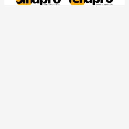
Comunicação
Agências de propaganda precisam começar a se
preparar para a Reforma Tributária, alerta o
Sinapro/Fenapro