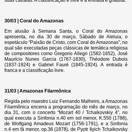
suas catraias. A classificação é livre e a entrada é gratuita.
30/03 | Coral do Amazonas
Em alusão à Semana Santa, o Coral do Amazonas
apresenta, no dia 30 de março, Sábado de Aleluia, o
espetáculo “Paixão de Cristo, com Coral do Amazonas”, no
qual são executadas peças clássicas de temática religiosa
de compositores como Gregorio Allegri (1582-1652), José
Maurício Nunes Garcia (1767-1830), Théodore Dubois
(1837-1924) e Gabriel Fauré (1845-1924). A entrada é
franca e a classificação livre.
31/03 | Amazonas Filarmônica
Regida pelo maestro Luiz Fernando Malheiro, a Amazonas
Filarmônica encerra a programação do mês de março, no
dia 31, com o concerto “Mozart 40 / Tchaikovskiy 4”, no
qual executa a Sinfonia n.40 em sol menor, K.550 (1788),
de Wolfgang Amadeus Mozart (1756-1791), e a Sinfonia
n.4 em fá menor, op.36 (1878), de Pyotr Ilyich Tchaikovsky